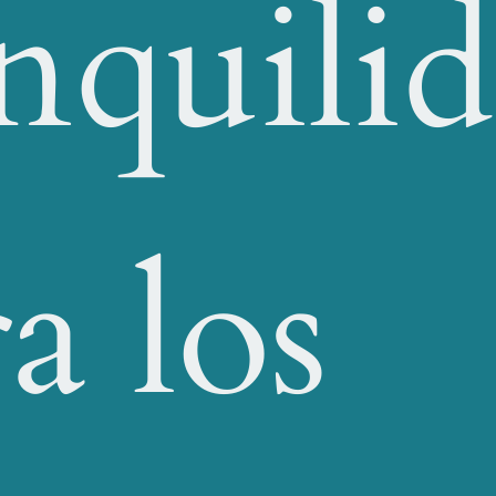
anquili
a los