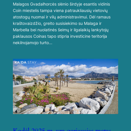
Malagos Gvadalhorcės slėnio širdyje esantis vidinis
Coín miestelis tampa viena patraukliausių vietovių
atostogų nuomai ir vilų administravimui. Dėl ramaus
kraštovaizdžio, greito susisiekimo su Malaga ir
Marbella bei nuolatinės šeimų ir ilgalaikių lankytojų
paklausos Coínas tapo stipria investicine teritorija
nekilnojamojo turto...
Kodėl 2025 m. yra geriausias metas