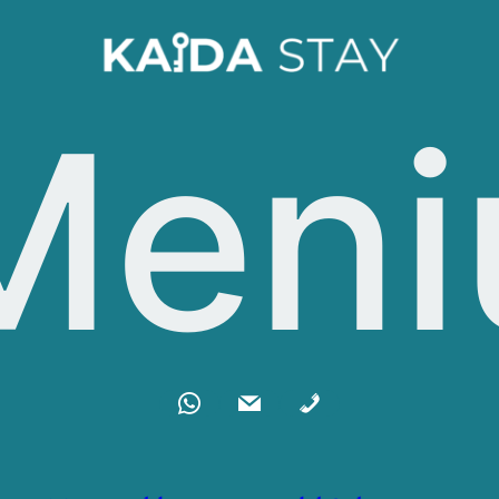
Eiti
prie
turinio
Meni