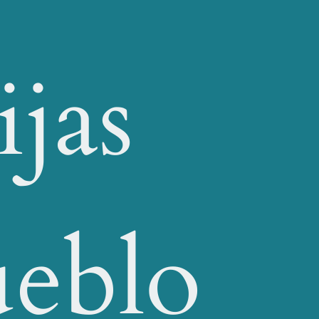
jas
eblo