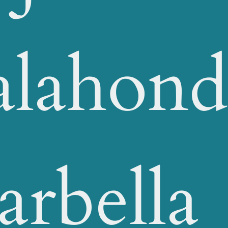
alahond
rbella