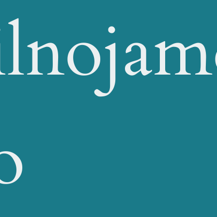
ilnojam
o