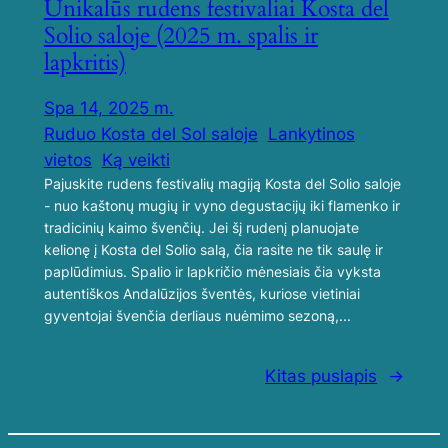
Unikalūs rudens festivaliai Kosta del
Solio saloje (2025 m. spalis ir
lapkritis)
Spa 14, 2025 m.
Ruduo Kosta del Sol saloje
Lankytinos
vietos
Ką veikti
Pajuskite rudens festivalių magiją Kosta del Solio saloje
- nuo kaštonų mugių ir vyno degustacijų iki flamenko ir
tradicinių kaimo švenčių. Jei šį rudenį planuojate
kelionę į Kosta del Solio salą, čia rasite ne tik saulę ir
paplūdimius. Spalio ir lapkričio mėnesiais čia vyksta
autentiškos Andalūzijos šventės, kuriose vietiniai
gyventojai švenčia derliaus nuėmimo sezoną,...
Kitas puslapis
→