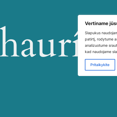
haurín
Vertiname jūs
Slapukus naudojam
patirtį, rodytume a
analizuotume sraut
kad naudojame sl
Pritaikykite
lf