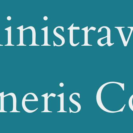
inistra
neris C