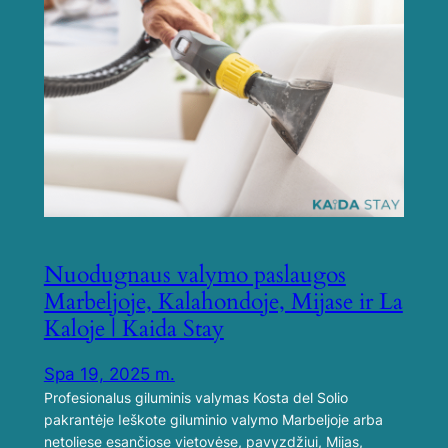
Nuodugnaus valymo paslaugos
Marbeljoje, Kalahondoje, Mijase ir La
Kaloje | Kaida Stay
Spa 19, 2025 m.
Profesionalus giluminis valymas Kosta del Solio
pakrantėje Ieškote giluminio valymo Marbeljoje arba
netoliese esančiose vietovėse, pavyzdžiui, Mijas,