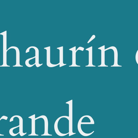
haurín 
rande