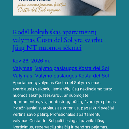
Kodėl kokybiškas apartamentų
valymas Costa del Sol yra svarbu
Jūsų NT nuomos sėkmei
Kov 26, 2026 m.
Valymas
Valymo paslaugos Kosta del Sol
Valymas
Valymo paslaugos Kosta del Sol
Apartamentų valymas Costa del Sol yra vienas
svarbiausių veiksnių, lemiančių jūsų nekilnojamo turto
nuomos sėkmę. Nesvarbu, ar nuomojate
apartamentus, vilą ar atostogų būstą, švara yra pirmas
ir dažniausiai svarbiausias kriterijus, pagal kurį svečiai
vertina savo patirtį. Profesionalus apartamentų
valymas Costa del Sol gali tiesiogiai paveikti jūsų
įvertinimus, rezervacijų skaičių ir bendras pajamas.